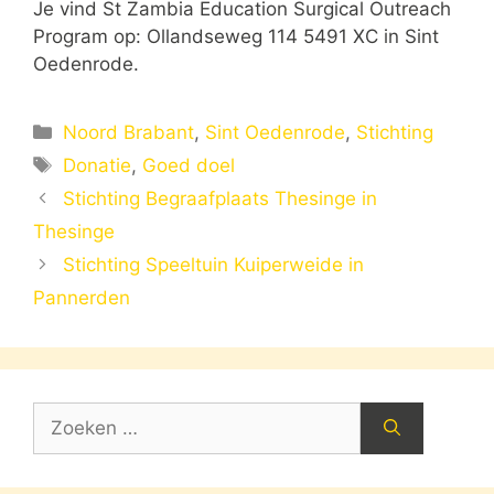
Je vind St Zambia Education Surgical Outreach
Program op: Ollandseweg 114 5491 XC in Sint
Oedenrode.
Categorieën
Noord Brabant
,
Sint Oedenrode
,
Stichting
Tags
Donatie
,
Goed doel
Stichting Begraafplaats Thesinge in
Thesinge
Stichting Speeltuin Kuiperweide in
Pannerden
Zoek
naar: