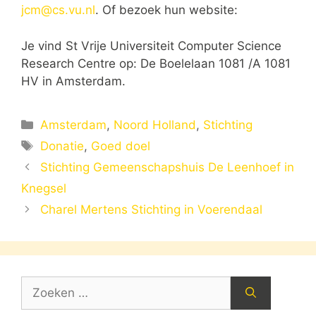
jcm@cs.vu.nl
. Of bezoek hun website:
Je vind St Vrije Universiteit Computer Science
Research Centre op: De Boelelaan 1081 /A 1081
HV in Amsterdam.
Categorieën
Amsterdam
,
Noord Holland
,
Stichting
Tags
Donatie
,
Goed doel
Stichting Gemeenschapshuis De Leenhoef in
Knegsel
Charel Mertens Stichting in Voerendaal
Zoek
naar: