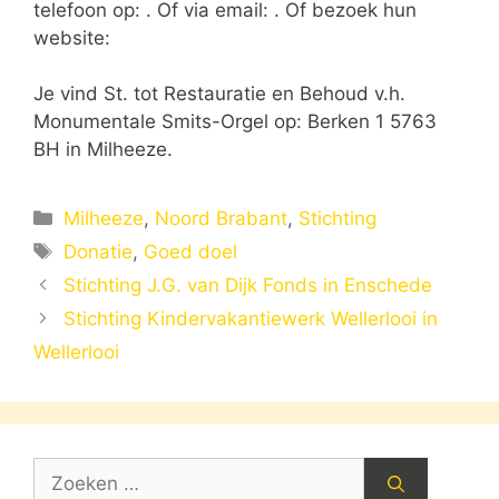
telefoon op: . Of via email:
. Of bezoek hun
website:
Je vind St. tot Restauratie en Behoud v.h.
Monumentale Smits-Orgel op: Berken 1 5763
BH in Milheeze.
Categorieën
Milheeze
,
Noord Brabant
,
Stichting
Tags
Donatie
,
Goed doel
Stichting J.G. van Dijk Fonds in Enschede
Stichting Kindervakantiewerk Wellerlooi in
Wellerlooi
Zoek
naar: