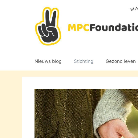
Ga
naar
de
inhoud
Nieuws blog
Stichting
Gezond leven