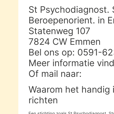
St Psychodiagnost. 
Beroepenorient. in
Statenweg 107
7824 CW Emmen
Bel ons op: 0591-6
Meer informatie vin
Of mail naar:
Waarom het handig i
richten
Een stichting zoals St Psychodiagnost. S