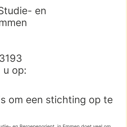
Studie- en
 Emmen
23193
d u op:
s om een stichting op te
tudie- en Beroepenorient. in Emmen doet veel om