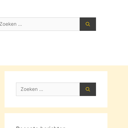
oek
ar:
Zoek
naar: