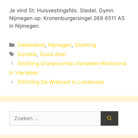
Je vind St: Huisvestingsfds. Stedel. Gymn.
Nijmegen op: Kronenburgersingel 269 6511 AS
in Nijmegen.
Categorieën
Gelderland
,
Nijmegen
,
Stichting
Tags
Donatie
,
Goed doel
Stichting Oranjecomite Vierakker-Wichmond
in Vierakker
Stichting De Wiskrant in Loosbroek
Zoek
naar: