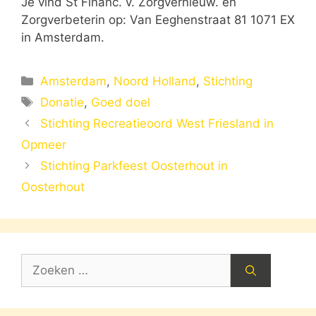
Je vind St Financ. v. Zorgvernieuw. en
Zorgverbeterin op: Van Eeghenstraat 81 1071 EX
in Amsterdam.
Categorieën
Amsterdam
,
Noord Holland
,
Stichting
Tags
Donatie
,
Goed doel
Stichting Recreatieoord West Friesland in
Opmeer
Stichting Parkfeest Oosterhout in
Oosterhout
Zoek
naar: