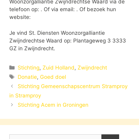
Woonzorgalliantie Zwijndrechtse Waard via de
telefoon op: . Of via email:
. Of bezoek hun
website:
Je vind St. Diensten Woonzorgalliantie
Zwijndrechtse Waard op: Plantageweg 3 3333
GZ in Zwijndrecht.
Categorieën
Stichting
,
Zuid Holland
,
Zwijndrecht
Tags
Donatie
,
Goed doel
Stichting Gemeenschapscentrum Stramproy
in Stramproy
Stichting Acem in Groningen
Zoek