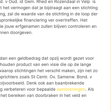
nd. v Oud. id Gem. Rhed en Rozendaal in Velp is
 het vermogen dat je bijdraagt aan een stichting
ing, zal de waarde van de stichting in de loop der
spronkelijke financiering ver overtreffen. Het
 die jouw erfgenamen zullen blijven controleren en
unnen doorgeven.
r dan een geldbedrag dat opzij wordt gezet voor
ehouden product van een visie die op de lange
aarop stichtingen het verschil maken, zijn net zo
oprichters zoals St Centr. Ov. Samenw. Bond. v
 bijvoorbeeld. Denk ook aan baanbrekende
rg verbeteren voor bepaalde
aandoeningen
. Als
r het bereiken van doorbraken in het veld en