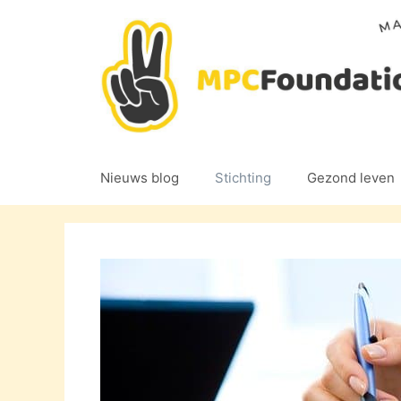
Ga
naar
de
inhoud
Nieuws blog
Stichting
Gezond leven