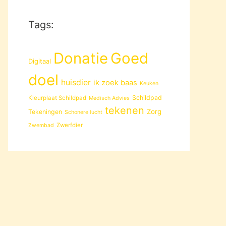
Tags:
Donatie
Goed
Digitaal
doel
huisdier
ik zoek baas
Keuken
Schildpad
Kleurplaat Schildpad
Medisch Advies
tekenen
Zorg
Tekeningen
Schonere lucht
Zwerfdier
Zwembad