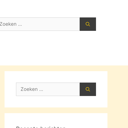
oek
ar:
Zoek
naar: