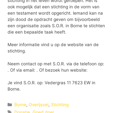
stichting in het leven wordt geroepen. Het is
ook mogelijk dat een stichting in de vorm van
een testament wordt opgericht. Iemand kan na
zijn dood de opdracht geven om bijvoorbeeld
een organisatie zoals S.O.R. in Borne te stichten
die een bepaalde taak heeft.
Meer informatie vind u op de website van de
stichting.
Neem contact op met S.O.R. via de telefoon op:
. Of via email:
. Of bezoek hun website:
Je vind S.O.R. op: Vedergras 11 7623 EW in
Borne.
Categorieën
Borne
,
Overijssel
,
Stichting
Tags
Donatie
,
Goed doel