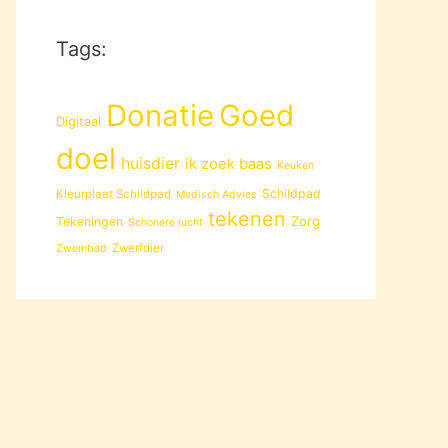
Tags:
Donatie
Goed
Digitaal
doel
huisdier
ik zoek baas
Keuken
Schildpad
Kleurplaat Schildpad
Medisch Advies
tekenen
Zorg
Tekeningen
Schonere lucht
Zwerfdier
Zwembad