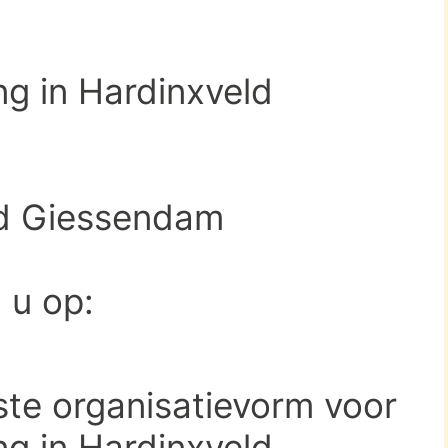
ng in Hardinxveld
d Giessendam
d u op:
ste organisatievorm voor
ng in Hardinxveld