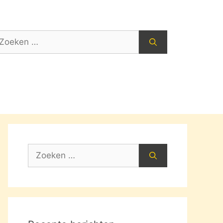
oek
ar:
Zoek
naar: