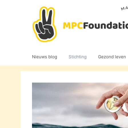
Ga
naar
de
inhoud
Nieuws blog
Stichting
Gezond leven