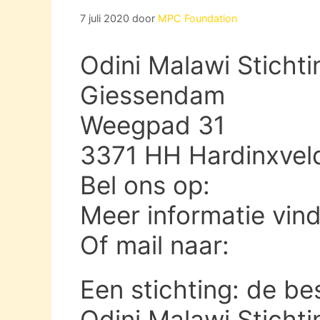
7 juli 2020
door
MPC Foundation
Odini Malawi Stichti
Giessendam
Weegpad 31
3371 HH Hardinxvel
Bel ons op:
Meer informatie vin
Of mail naar:
Een stichting: de be
Odini Malawi Stichti