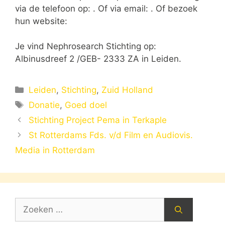
via de telefoon op: . Of via email:
. Of bezoek
hun website:
Je vind Nephrosearch Stichting op:
Albinusdreef 2 /GEB- 2333 ZA in Leiden.
Categorieën
Leiden
,
Stichting
,
Zuid Holland
Tags
Donatie
,
Goed doel
Stichting Project Pema in Terkaple
St Rotterdams Fds. v/d Film en Audiovis.
Media in Rotterdam
Zoek
naar: