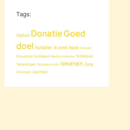
Tags:
Donatie
Goed
Digitaal
doel
huisdier
ik zoek baas
Keuken
Schildpad
Kleurplaat Schildpad
Medisch Advies
tekenen
Zorg
Tekeningen
Schonere lucht
Zwerfdier
Zwembad