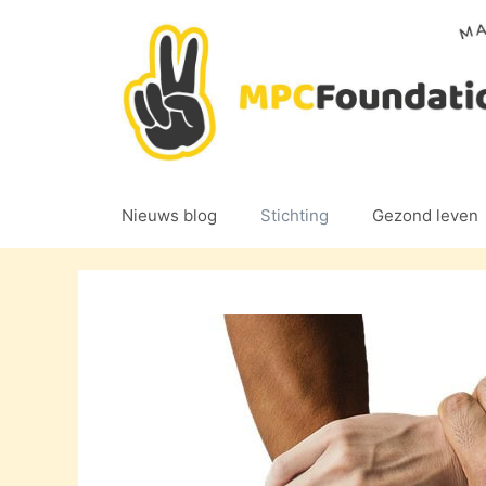
Ga
naar
de
inhoud
Nieuws blog
Stichting
Gezond leven