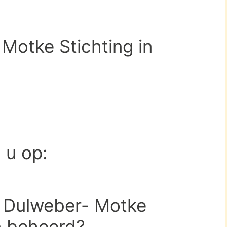
Motke Stichting in
d u op:
 Dulweber- Motke
n beheerd?