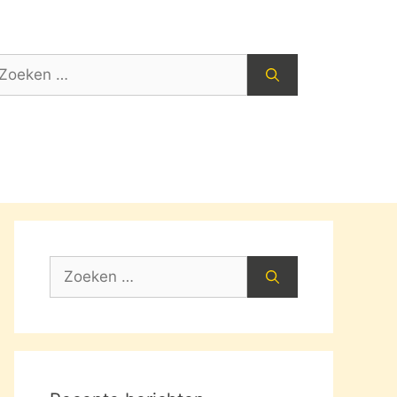
oek
ar:
Zoek
naar: