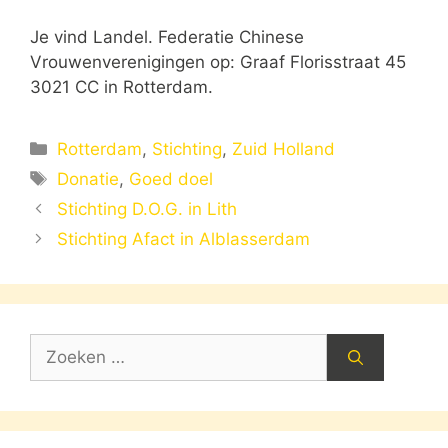
Je vind Landel. Federatie Chinese
Vrouwenverenigingen op: Graaf Florisstraat 45
3021 CC in Rotterdam.
Categorieën
Rotterdam
,
Stichting
,
Zuid Holland
Tags
Donatie
,
Goed doel
Stichting D.O.G. in Lith
Stichting Afact in Alblasserdam
Zoek
naar: