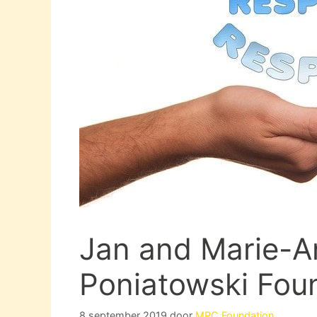
Jan and Marie-A
Poniatowski Fou
8 september 2019
door
MPC Foundation