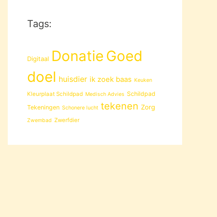
Tags:
Donatie
Goed
Digitaal
doel
huisdier
ik zoek baas
Keuken
Schildpad
Kleurplaat Schildpad
Medisch Advies
tekenen
Zorg
Tekeningen
Schonere lucht
Zwerfdier
Zwembad