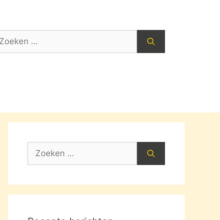
oek
ar:
Zoek
naar: