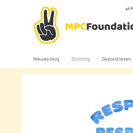
Ga
naar
de
inhoud
Nieuws blog
Stichting
Gezond leven