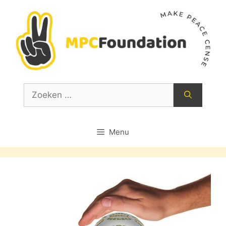
Ga
naar
de
inhoud
Zoek
naar:
Menu