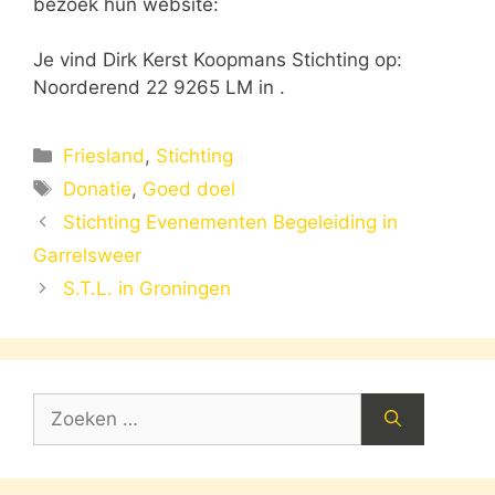
bezoek hun website:
Je vind Dirk Kerst Koopmans Stichting op:
Noorderend 22 9265 LM in .
Categorieën
Friesland
,
Stichting
Tags
Donatie
,
Goed doel
Stichting Evenementen Begeleiding in
Garrelsweer
S.T.L. in Groningen
Zoek
naar: