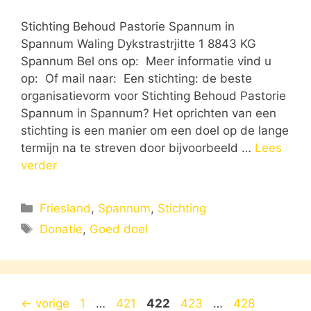
Stichting Behoud Pastorie Spannum in
Spannum Waling Dykstrastrjitte 1 8843 KG
Spannum Bel ons op: Meer informatie vind u
op: Of mail naar: Een stichting: de beste
organisatievorm voor Stichting Behoud Pastorie
Spannum in Spannum? Het oprichten van een
stichting is een manier om een doel op de lange
termijn na te streven door bijvoorbeeld …
Lees
verder
Categorieën
Friesland
,
Spannum
,
Stichting
Tags
Donatie
,
Goed doel
Pagina
Pagina
Pagina
Pagina
Pagina
←
vorige
1
…
421
422
423
…
428