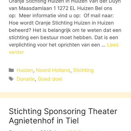
Oranje Stichting Huizen in Huizen Van der Duyn
van Maasdamlaan 1 1272 EL Huizen Bel ons
op: Meer informatie vind u op: Of mail naar:
Hoe wordt Oranje Stichting Huizen in Huizen
beheerd? Het is belangrijk om te weten dat een
stichting een bestuur moet hebben. Dat is een
verplichting voor het oprichten van een …
Lees
verder
Categorieën
Huizen
,
Noord Holland
,
Stichting
Tags
Donatie
,
Goed doel
Stichting Sponsoring Theater
Agnietenhof in Tiel