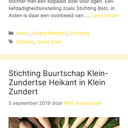
stichter met een bepaald doel voor ogen. Een
liefdadigheidsinstelling zoals Stichting Batc. in
Asten is daar een voorbeeld van. …
Lees verder
Categorieën
Asten
,
Noord Brabant
,
Stichting
Tags
Donatie
,
Goed doel
Stichting Buurtschap Klein-
Zundertse Heikant in Klein
Zundert
5 september 2019
door
MPC Foundation