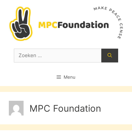
Ga
naar
de
inhoud
Zoek
naar:
Menu
MPC Foundation