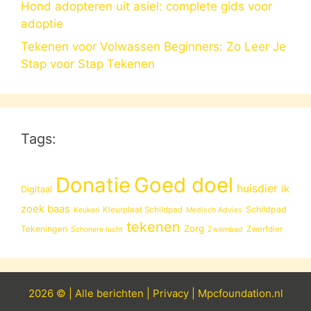
Hond adopteren uit asiel: complete gids voor
adoptie
Tekenen voor Volwassen Beginners: Zo Leer Je
Stap voor Stap Tekenen
Tags:
Donatie
Goed doel
huisdier
ik
Digitaal
zoek baas
Schildpad
Kleurplaat Schildpad
Keuken
Medisch Advies
tekenen
Zorg
Tekeningen
Zwerfdier
Schonere lucht
Zwembad
2026 © |
Alle
berichten
|
Privacy
|
Mpcfoundation.nl