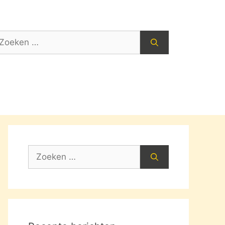
oek
ar:
Zoek
naar: