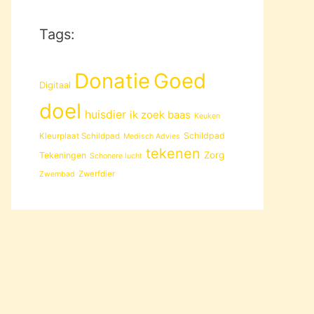
Tags:
Donatie
Goed
Digitaal
doel
huisdier
ik zoek baas
Keuken
Schildpad
Kleurplaat Schildpad
Medisch Advies
tekenen
Zorg
Tekeningen
Schonere lucht
Zwerfdier
Zwembad