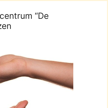
iecentrum “De
zen