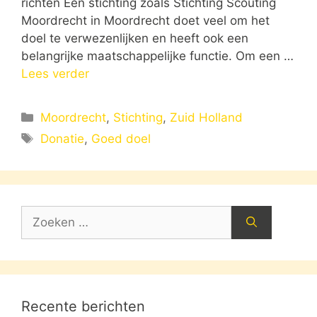
richten Een stichting zoals Stichting Scouting
Moordrecht in Moordrecht doet veel om het
doel te verwezenlijken en heeft ook een
belangrijke maatschappelijke functie. Om een …
Lees verder
Categorieën
Moordrecht
,
Stichting
,
Zuid Holland
Tags
Donatie
,
Goed doel
Zoek
naar:
Recente berichten