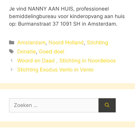
Je vind NANNY AAN HUIS, professioneel
bemiddelingbureau voor kinderopvang aan huis
op: Burmanstraat 37 1091 SH in Amsterdam.
Categorieën
Amsterdam
,
Noord Holland
,
Stichting
Tags
Donatie
,
Goed doel
Woord en Daad , Stichting in Noordeloos
Stichting Exodus Venlo in Venlo
Zoek
naar: