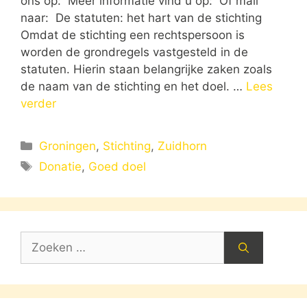
ons op: Meer informatie vind u op: Of mail
naar: De statuten: het hart van de stichting
Omdat de stichting een rechtspersoon is
worden de grondregels vastgesteld in de
statuten. Hierin staan belangrijke zaken zoals
de naam van de stichting en het doel. …
Lees
verder
Categorieën
Groningen
,
Stichting
,
Zuidhorn
Tags
Donatie
,
Goed doel
Zoek
naar: