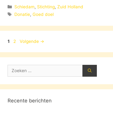
Categorieën
Schiedam
,
Stichting
,
Zuid Holland
Tags
Donatie
,
Goed doel
Pagina
Pagina
1
2
Volgende
→
Zoek
naar:
Recente berichten