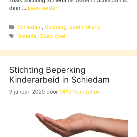
zoals Stichting Schiedams Water in Schiedam is
daar …
Lees verder
Categorieën
Schiedam
,
Stichting
,
Zuid Holland
Tags
Donatie
,
Goed doel
Stichting Beperking
Kinderarbeid in Schiedam
9 januari 2020
door
MPC Foundation