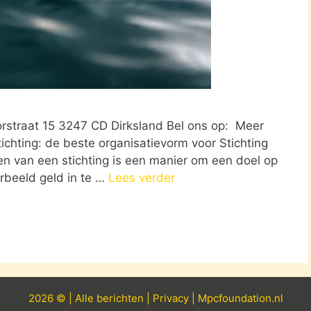
oorstraat 15 3247 CD Dirksland Bel ons op: Meer
tichting: de beste organisatievorm voor Stichting
en van een stichting is een manier om een doel op
orbeeld geld in te …
Lees verder
2026 © |
Alle
berichten
|
Privacy
|
Mpcfoundation.nl