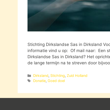
Stichting Dirkslandse Sas in Dirksland V
informatie vind u op: Of mail naar: Een s
Dirkslandse Sas in Dirksland? Het opricht
de lange termijn na te streven door bijvo
Categorieën
Dirksland
,
Stichting
,
Zuid Holland
Tags
Donatie
,
Goed doel