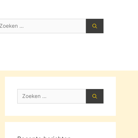
oek
ar:
Zoek
naar: