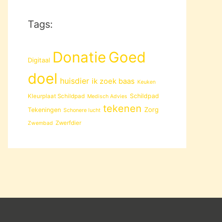
Tags:
Donatie
Goed
Digitaal
doel
huisdier
ik zoek baas
Keuken
Schildpad
Kleurplaat Schildpad
Medisch Advies
tekenen
Zorg
Tekeningen
Schonere lucht
Zwerfdier
Zwembad