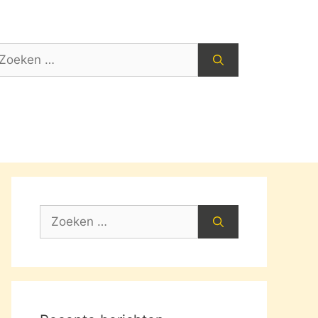
oek
ar:
Zoek
naar: