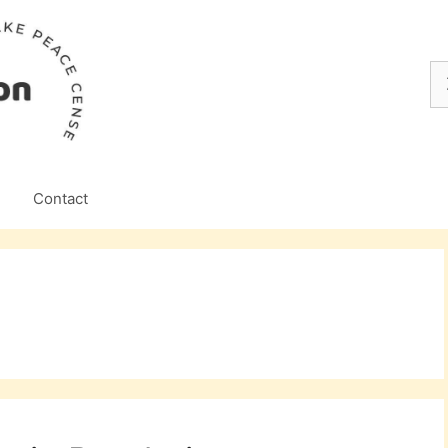
Z
na
Contact