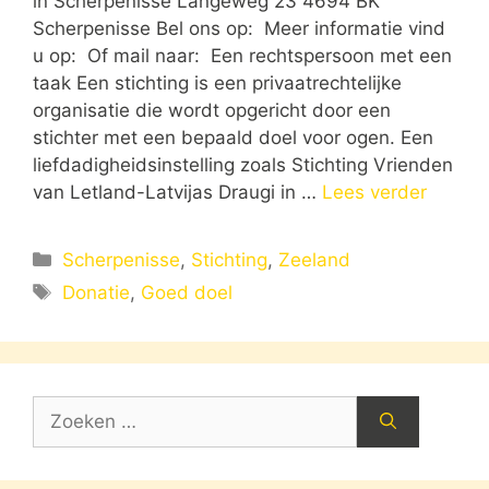
in Scherpenisse Langeweg 23 4694 BK
Scherpenisse Bel ons op: Meer informatie vind
u op: Of mail naar: Een rechtspersoon met een
taak Een stichting is een privaatrechtelijke
organisatie die wordt opgericht door een
stichter met een bepaald doel voor ogen. Een
liefdadigheidsinstelling zoals Stichting Vrienden
van Letland-Latvijas Draugi in …
Lees verder
Categorieën
Scherpenisse
,
Stichting
,
Zeeland
Tags
Donatie
,
Goed doel
Zoek
naar: