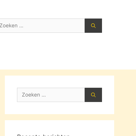
oek
ar:
Zoek
naar: