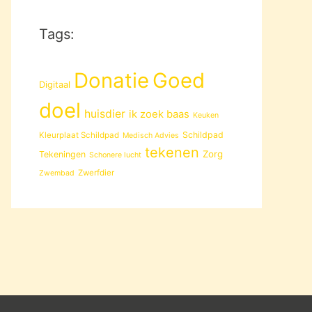
Tags:
Donatie
Goed
Digitaal
doel
huisdier
ik zoek baas
Keuken
Schildpad
Kleurplaat Schildpad
Medisch Advies
tekenen
Zorg
Tekeningen
Schonere lucht
Zwerfdier
Zwembad