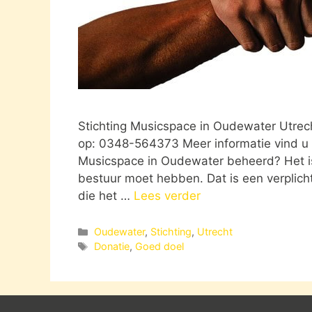
Stichting Musicspace in Oudewater Utre
op: 0348-564373 Meer informatie vind u 
Musicspace in Oudewater beheerd? Het is
bestuur moet hebben. Dat is een verplicht
die het …
Lees verder
Categorieën
Oudewater
,
Stichting
,
Utrecht
Tags
Donatie
,
Goed doel