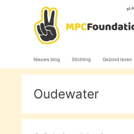
Ga
naar
de
inhoud
Nieuws blog
Stichting
Gezond leven
Oudewater