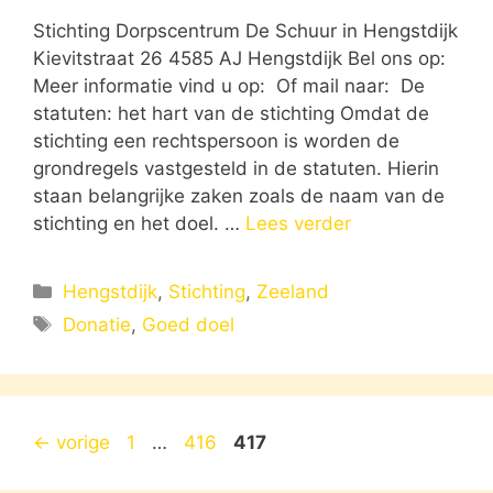
Stichting Dorpscentrum De Schuur in Hengstdijk
Kievitstraat 26 4585 AJ Hengstdijk Bel ons op:
Meer informatie vind u op: Of mail naar: De
statuten: het hart van de stichting Omdat de
stichting een rechtspersoon is worden de
grondregels vastgesteld in de statuten. Hierin
staan belangrijke zaken zoals de naam van de
stichting en het doel. …
Lees verder
Categorieën
Hengstdijk
,
Stichting
,
Zeeland
Tags
Donatie
,
Goed doel
Pagina
Pagina
Pagina
←
vorige
1
…
416
417