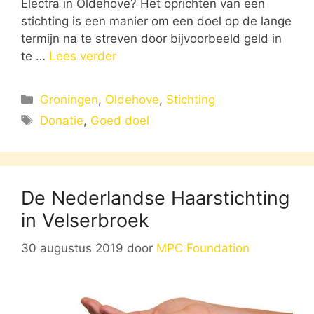
Electra in Oldehove? Het oprichten van een
stichting is een manier om een doel op de lange
termijn na te streven door bijvoorbeeld geld in
te …
Lees verder
Categorieën
Groningen
,
Oldehove
,
Stichting
Tags
Donatie
,
Goed doel
De Nederlandse Haarstichting
in Velserbroek
30 augustus 2019
door
MPC Foundation