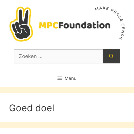
Ga
naar
de
inhoud
Zoek
naar:
Menu
Goed doel