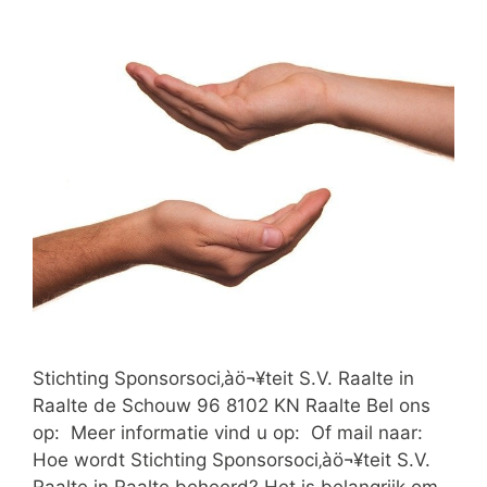
Stichting Sponsorsoci‚àö¬¥teit S.V. Raalte in
Raalte de Schouw 96 8102 KN Raalte Bel ons
op: Meer informatie vind u op: Of mail naar:
Hoe wordt Stichting Sponsorsoci‚àö¬¥teit S.V.
Raalte in Raalte beheerd? Het is belangrijk om