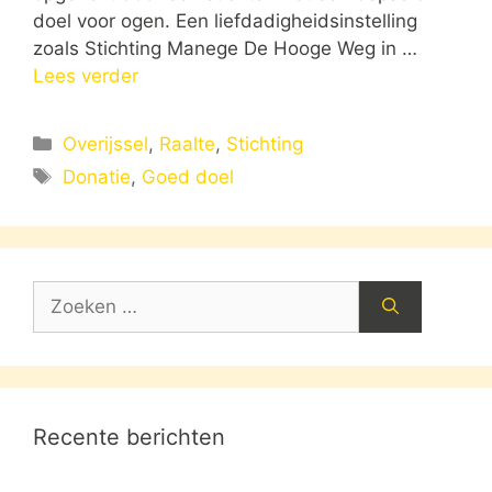
doel voor ogen. Een liefdadigheidsinstelling
zoals Stichting Manege De Hooge Weg in …
Lees verder
Categorieën
Overijssel
,
Raalte
,
Stichting
Tags
Donatie
,
Goed doel
Zoek
naar:
Recente berichten