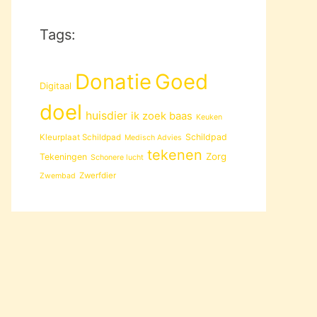
Tags:
Donatie
Goed
Digitaal
doel
huisdier
ik zoek baas
Keuken
Schildpad
Kleurplaat Schildpad
Medisch Advies
tekenen
Zorg
Tekeningen
Schonere lucht
Zwerfdier
Zwembad