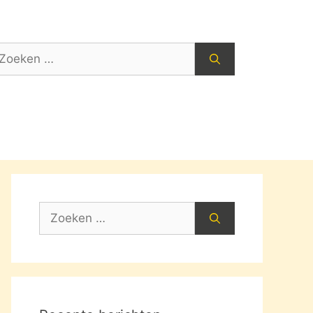
oek
ar:
Zoek
naar: