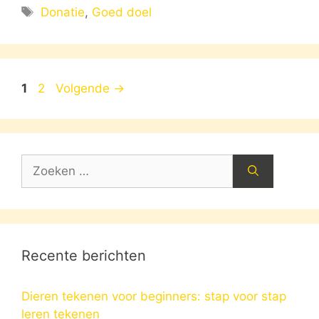
Tags
Donatie
,
Goed doel
Pagina
Pagina
1
2
Volgende
→
Zoek
naar:
Recente berichten
Dieren tekenen voor beginners: stap voor stap
leren tekenen