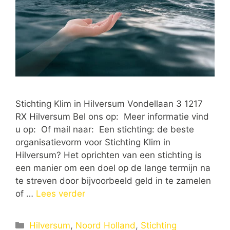
Stichting Klim in Hilversum Vondellaan 3 1217
RX Hilversum Bel ons op: Meer informatie vind
u op: Of mail naar: Een stichting: de beste
organisatievorm voor Stichting Klim in
Hilversum? Het oprichten van een stichting is
een manier om een doel op de lange termijn na
te streven door bijvoorbeeld geld in te zamelen
of …
Lees verder
Categorieën
Hilversum
,
Noord Holland
,
Stichting