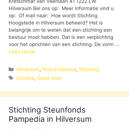
Kretschmar van Veenlaan 41 1222 LW
Hilversum Bel ons op: Meer informatie vind u
op: Of mail naar: Hoe wordt Stichting
Hoogstede in Hilversum beheerd? Het is
belangrijk om te weten dat een stichting een
bestuur moet hebben. Dat is een verplichting
voor het oprichten van een stichting. De vorm …
Lees verder
Categorieën
Hilversum
,
Noord Holland
,
Stichting
Tags
Donatie
,
Goed doel
Stichting Steunfonds
Pampedia in Hilversum