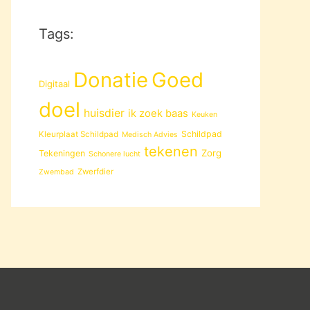
Tags:
Donatie
Goed
Digitaal
doel
huisdier
ik zoek baas
Keuken
Schildpad
Kleurplaat Schildpad
Medisch Advies
tekenen
Zorg
Tekeningen
Schonere lucht
Zwerfdier
Zwembad