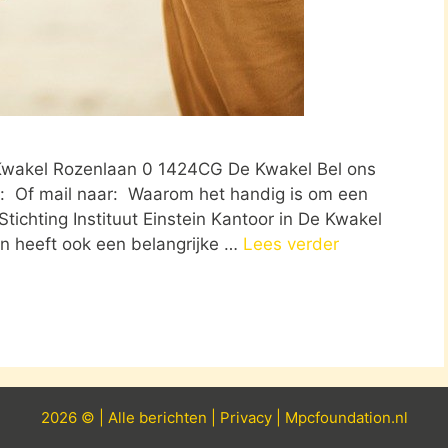
De Kwakel Rozenlaan 0 1424CG De Kwakel Bel ons
: Of mail naar: Waarom het handig is om een
 Stichting Instituut Einstein Kantoor in De Kwakel
en heeft ook een belangrijke …
Lees verder
2026 © |
Alle
berichten
|
Privacy
|
Mpcfoundation.nl