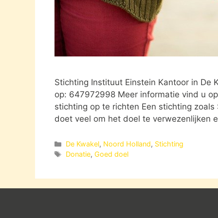
Stichting Instituut Einstein Kantoor in 
op: 647972998 Meer informatie vind u op
stichting op te richten Een stichting zoals
doet veel om het doel te verwezenlijken 
Categorieën
De Kwakel
,
Noord Holland
,
Stichting
Tags
Donatie
,
Goed doel