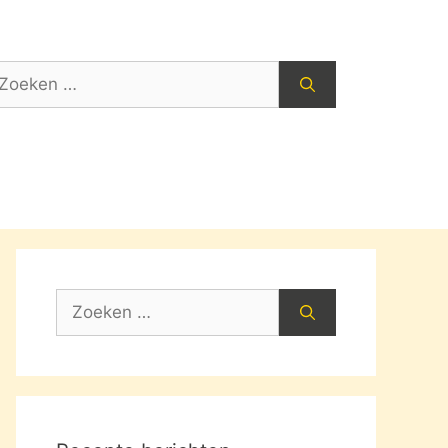
oek
ar:
Zoek
naar: