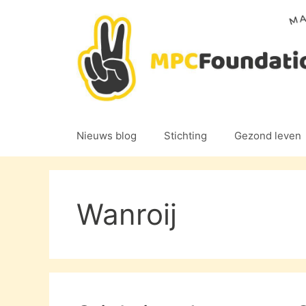
Ga
naar
de
inhoud
Nieuws blog
Stichting
Gezond leven
Wanroij