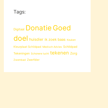
Tags:
Donatie
Goed
Digitaal
doel
huisdier
ik zoek baas
Keuken
Schildpad
Kleurplaat Schildpad
Medisch Advies
tekenen
Zorg
Tekeningen
Schonere lucht
Zwerfdier
Zwembad