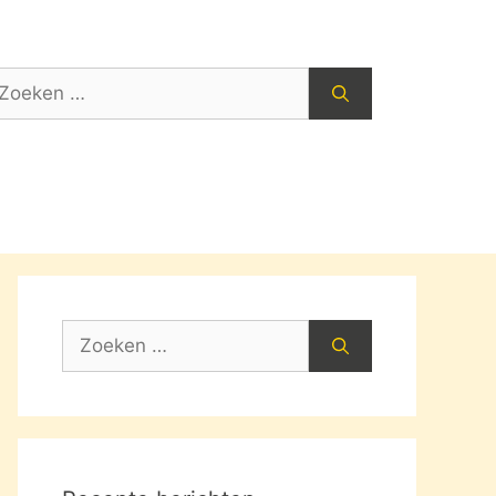
oek
ar:
Zoek
naar: