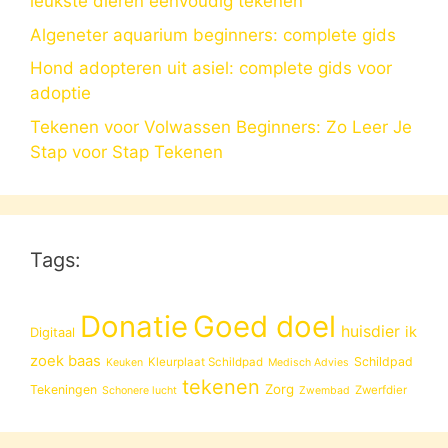
leukste dieren eenvoudig tekenen
Algeneter aquarium beginners: complete gids
Hond adopteren uit asiel: complete gids voor
adoptie
Tekenen voor Volwassen Beginners: Zo Leer Je
Stap voor Stap Tekenen
Tags:
Donatie
Goed doel
huisdier
ik
Digitaal
zoek baas
Schildpad
Kleurplaat Schildpad
Keuken
Medisch Advies
tekenen
Zorg
Tekeningen
Zwerfdier
Schonere lucht
Zwembad