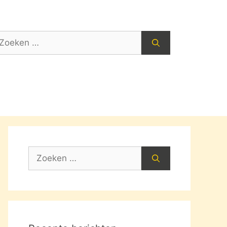
oek
ar:
Zoek
naar: