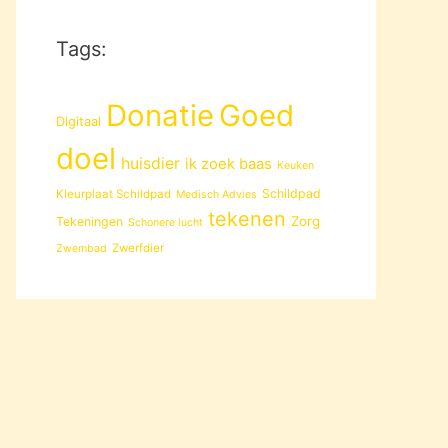
Tags:
Donatie
Goed
Digitaal
doel
huisdier
ik zoek baas
Keuken
Schildpad
Kleurplaat Schildpad
Medisch Advies
tekenen
Zorg
Tekeningen
Schonere lucht
Zwerfdier
Zwembad