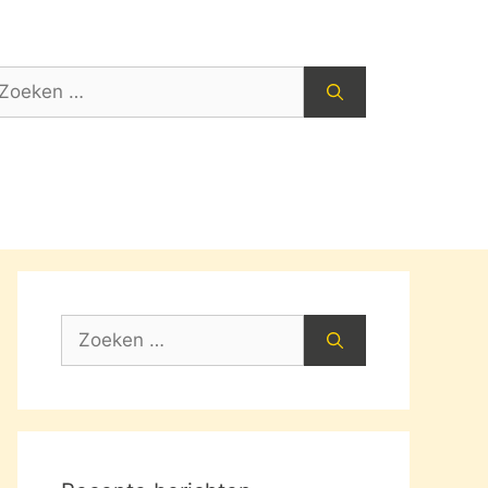
oek
ar:
Zoek
naar: