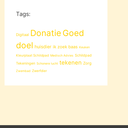
Tags:
Donatie
Goed
Digitaal
doel
huisdier
ik zoek baas
Keuken
Schildpad
Kleurplaat Schildpad
Medisch Advies
tekenen
Zorg
Tekeningen
Schonere lucht
Zwerfdier
Zwembad