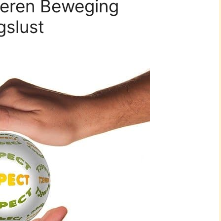
geren Beweging
gslust