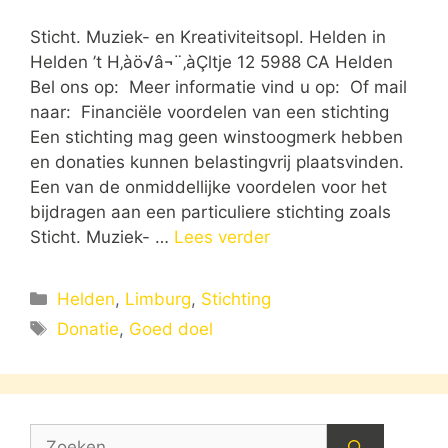
Sticht. Muziek- en Kreativiteitsopl. Helden in
Helden ’t H‚àö√â¬¨‚àÇltje 12 5988 CA Helden
Bel ons op: Meer informatie vind u op: Of mail
naar: Financiële voordelen van een stichting
Een stichting mag geen winstoogmerk hebben
en donaties kunnen belastingvrij plaatsvinden.
Een van de onmiddellijke voordelen voor het
bijdragen aan een particuliere stichting zoals
Sticht. Muziek- …
Lees verder
Categorieën
Helden
,
Limburg
,
Stichting
Tags
Donatie
,
Goed doel
Zoek