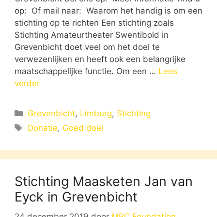
op: Of mail naar: Waarom het handig is om een
stichting op te richten Een stichting zoals
Stichting Amateurtheater Swentibold in
Grevenbicht doet veel om het doel te
verwezenlijken en heeft ook een belangrijke
maatschappelijke functie. Om een …
Lees
verder
Categorieën
Grevenbicht
,
Limburg
,
Stichting
Tags
Donatie
,
Goed doel
Stichting Maasketen Jan van
Eyck in Grevenbicht
24 december 2019
door
MPC Foundation