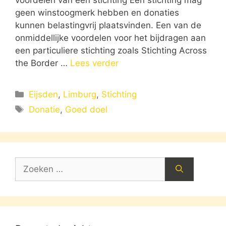
geen winstoogmerk hebben en donaties
kunnen belastingvrij plaatsvinden. Een van de
onmiddellijke voordelen voor het bijdragen aan
een particuliere stichting zoals Stichting Across
the Border …
Lees verder
Categorieën
Eijsden
,
Limburg
,
Stichting
Tags
Donatie
,
Goed doel
Zoek
naar: