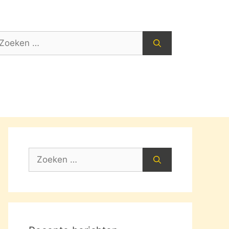
oek
ar:
Zoek
naar: