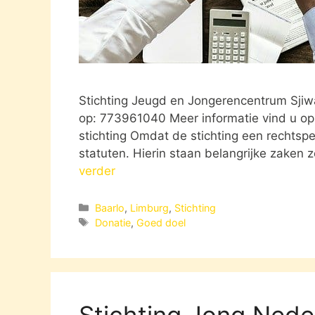
Stichting Jeugd en Jongerencentrum Sjiwa
op: 773961040 Meer informatie vind u op:
stichting Omdat de stichting een rechtsp
statuten. Hierin staan belangrijke zaken
verder
Categorieën
Baarlo
,
Limburg
,
Stichting
Tags
Donatie
,
Goed doel
Stichting Jong Neder