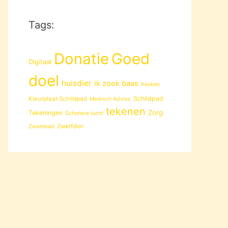
Tags:
Donatie
Goed
Digitaal
doel
huisdier
ik zoek baas
Keuken
Schildpad
Kleurplaat Schildpad
Medisch Advies
tekenen
Zorg
Tekeningen
Schonere lucht
Zwerfdier
Zwembad