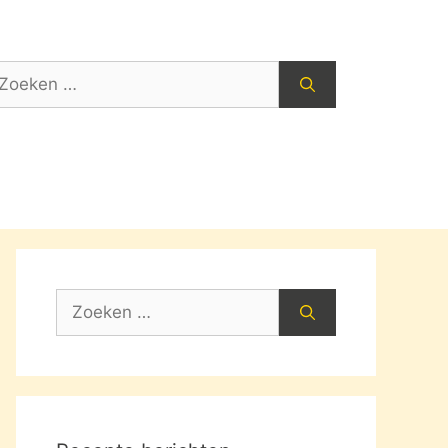
oek
ar:
Zoek
naar: