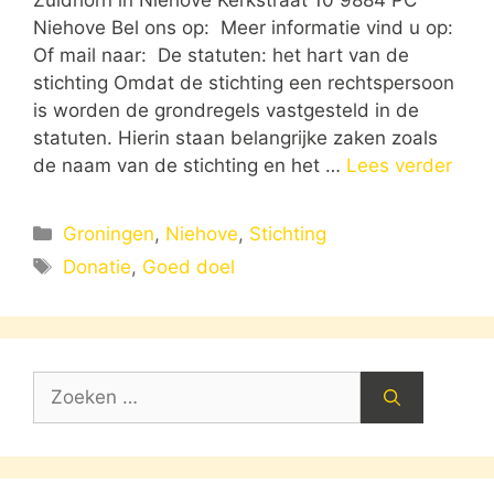
Zuidhorn in Niehove Kerkstraat 10 9884 PC
Niehove Bel ons op: Meer informatie vind u op:
Of mail naar: De statuten: het hart van de
stichting Omdat de stichting een rechtspersoon
is worden de grondregels vastgesteld in de
statuten. Hierin staan belangrijke zaken zoals
de naam van de stichting en het …
Lees verder
Categorieën
Groningen
,
Niehove
,
Stichting
Tags
Donatie
,
Goed doel
Zoek
naar: