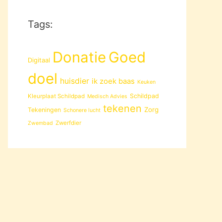
Tags:
Donatie
Goed
Digitaal
doel
huisdier
ik zoek baas
Keuken
Schildpad
Kleurplaat Schildpad
Medisch Advies
tekenen
Zorg
Tekeningen
Schonere lucht
Zwerfdier
Zwembad