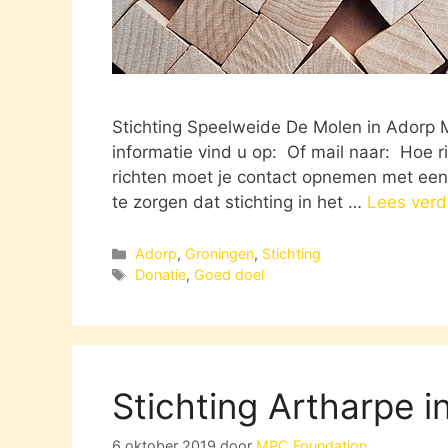
Stichting Speelweide De Molen in Adorp
informatie vind u op: Of mail naar: Hoe ric
richten moet je contact opnemen met een n
te zorgen dat stichting in het …
Lees verd
Categorieën
Adorp
,
Groningen
,
Stichting
Tags
Donatie
,
Goed doel
Stichting Artharpe i
6 oktober 2019
door
MPC Foundation