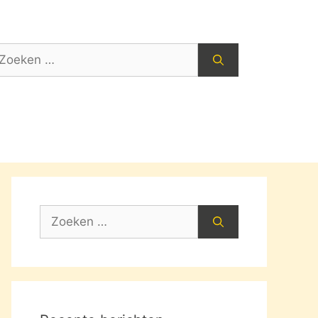
oek
ar:
Zoek
naar: