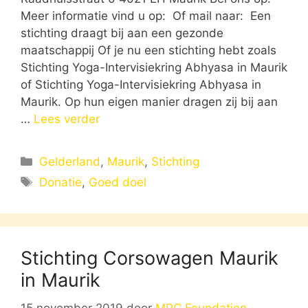
Meer informatie vind u op: Of mail naar: Een
stichting draagt bij aan een gezonde
maatschappij Of je nu een stichting hebt zoals
Stichting Yoga-Intervisiekring Abhyasa in Maurik
of Stichting Yoga-Intervisiekring Abhyasa in
Maurik. Op hun eigen manier dragen zij bij aan
…
Lees verder
Categorieën
Gelderland
,
Maurik
,
Stichting
Tags
Donatie
,
Goed doel
Stichting Corsowagen Maurik
in Maurik
15 november 2019
door
MPC Foundation