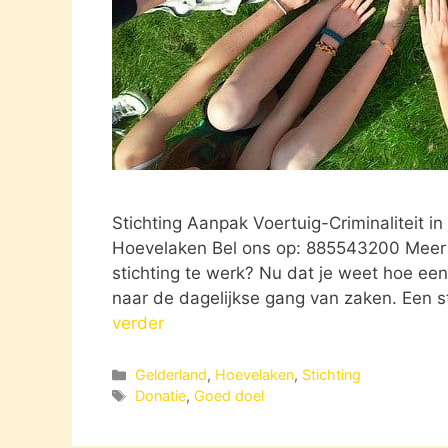
Stichting Aanpak Voertuig-Criminaliteit
Hoevelaken Bel ons op: 885543200 Meer i
stichting te werk? Nu dat je weet hoe een 
naar de dagelijkse gang van zaken. Een 
verder
Categorieën
Gelderland
,
Hoevelaken
,
Stichting
Tags
Donatie
,
Goed doel