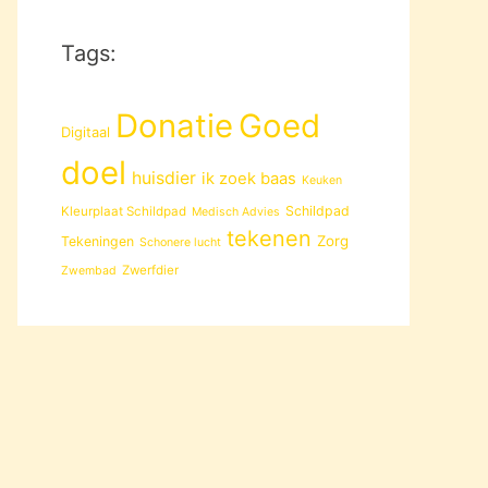
Tags:
Donatie
Goed
Digitaal
doel
huisdier
ik zoek baas
Keuken
Schildpad
Kleurplaat Schildpad
Medisch Advies
tekenen
Zorg
Tekeningen
Schonere lucht
Zwerfdier
Zwembad