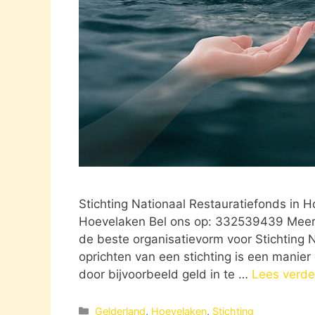
Stichting Nationaal Restauratiefonds in
Hoevelaken Bel ons op: 332539439 Meer in
de beste organisatievorm voor Stichting 
oprichten van een stichting is een manier
door bijvoorbeeld geld in te …
Lees verde
Categorieën
Gelderland
,
Hoevelaken
,
Stichting