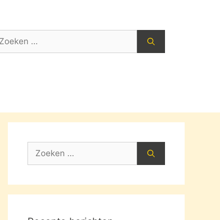
oek
ar:
Zoek
naar: