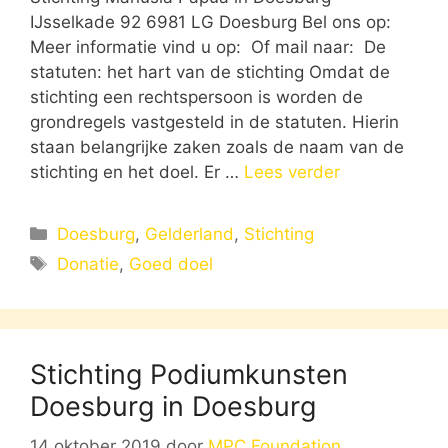
IJsselkade 92 6981 LG Doesburg Bel ons op:
Meer informatie vind u op: Of mail naar: De
statuten: het hart van de stichting Omdat de
stichting een rechtspersoon is worden de
grondregels vastgesteld in de statuten. Hierin
staan belangrijke zaken zoals de naam van de
stichting en het doel. Er …
Lees verder
Categorieën
Doesburg
,
Gelderland
,
Stichting
Tags
Donatie
,
Goed doel
Stichting Podiumkunsten
Doesburg in Doesburg
14 oktober 2019
door
MPC Foundation