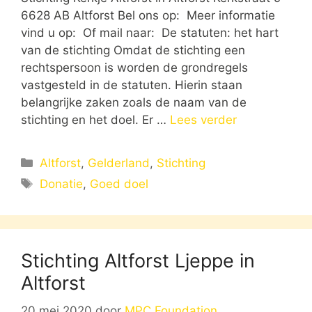
6628 AB Altforst Bel ons op: Meer informatie
vind u op: Of mail naar: De statuten: het hart
van de stichting Omdat de stichting een
rechtspersoon is worden de grondregels
vastgesteld in de statuten. Hierin staan
belangrijke zaken zoals de naam van de
stichting en het doel. Er …
Lees verder
Categorieën
Altforst
,
Gelderland
,
Stichting
Tags
Donatie
,
Goed doel
Stichting Altforst Ljeppe in
Altforst
20 mei 2020
door
MPC Foundation