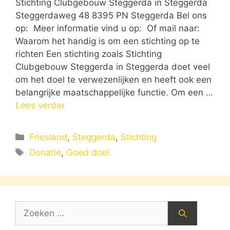
Stichting Clubgebouw Steggerda in Steggerda
Steggerdaweg 48 8395 PN Steggerda Bel ons
op: Meer informatie vind u op: Of mail naar:
Waarom het handig is om een stichting op te
richten Een stichting zoals Stichting
Clubgebouw Steggerda in Steggerda doet veel
om het doel te verwezenlijken en heeft ook een
belangrijke maatschappelijke functie. Om een …
Lees verder
Categorieën
Friesland
,
Steggerda
,
Stichting
Tags
Donatie
,
Goed doel
Zoek
naar: