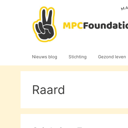
Ga
naar
de
inhoud
Nieuws blog
Stichting
Gezond leven
Raard