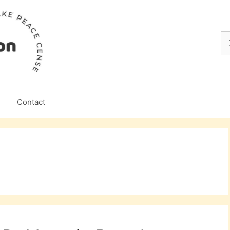
Z
na
Contact