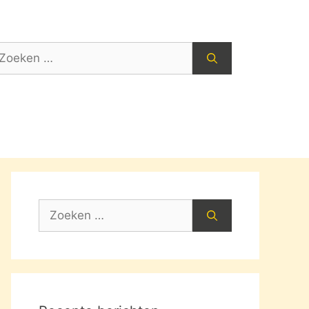
oek
ar:
Zoek
naar: