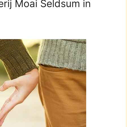
erij Moai Seldsum in