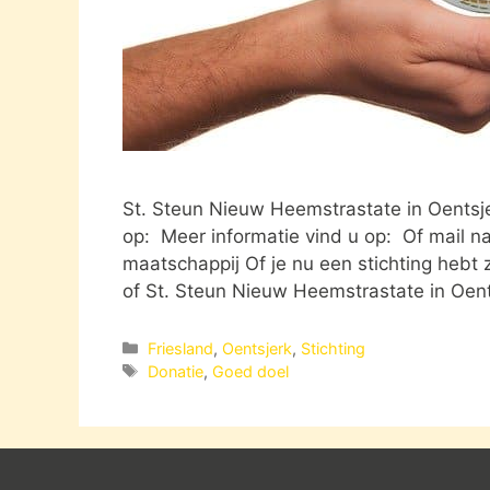
St. Steun Nieuw Heemstrastate in Oents
op: Meer informatie vind u op: Of mail n
maatschappij Of je nu een stichting hebt
of St. Steun Nieuw Heemstrastate in Oen
Categorieën
Friesland
,
Oentsjerk
,
Stichting
Tags
Donatie
,
Goed doel