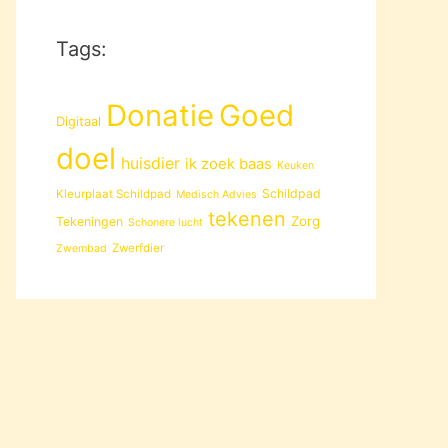
Tags:
Donatie
Goed
Digitaal
doel
huisdier
ik zoek baas
Keuken
Schildpad
Kleurplaat Schildpad
Medisch Advies
tekenen
Zorg
Tekeningen
Schonere lucht
Zwerfdier
Zwembad