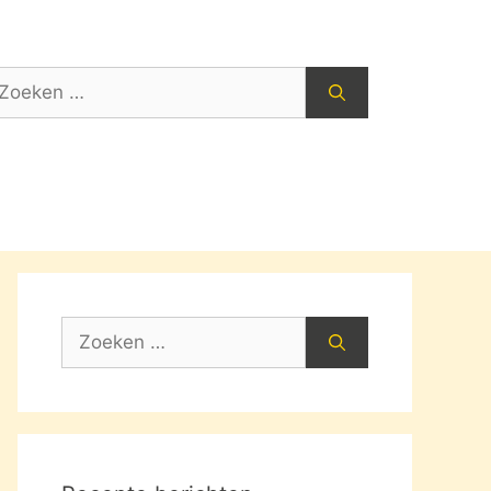
oek
ar:
Zoek
naar: