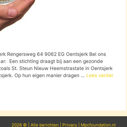
jerk Rengersweg 64 9062 EG Oentsjerk Bel ons
aar: Een stichting draagt bij aan een gezonde
 zoals St. Steun Nieuw Heemstrastate in Oentsjerk
tsjerk. Op hun eigen manier dragen …
Lees verder
2026 © |
Alle
berichten
|
Privacy
|
Mpcfoundation.nl