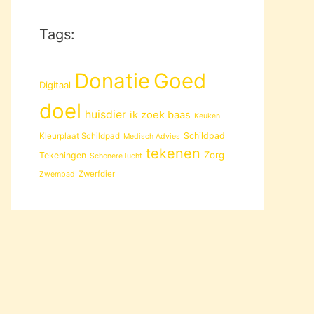
Tags:
Donatie
Goed
Digitaal
doel
huisdier
ik zoek baas
Keuken
Schildpad
Kleurplaat Schildpad
Medisch Advies
tekenen
Zorg
Tekeningen
Schonere lucht
Zwerfdier
Zwembad