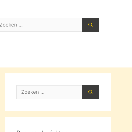
oek
ar:
Zoek
naar: