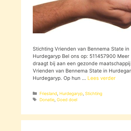
Stichting Vrienden van Bennema State in
Hurdegaryp Bel ons op: 511457900 Meer in
draagt bij aan een gezonde maatschappij O
Vrienden van Bennema State in Hurdegary
Hurdegaryp. Op hun …
Lees verder
Categorieën
Friesland
,
Hurdegaryp
,
Stichting
Tags
Donatie
,
Goed doel